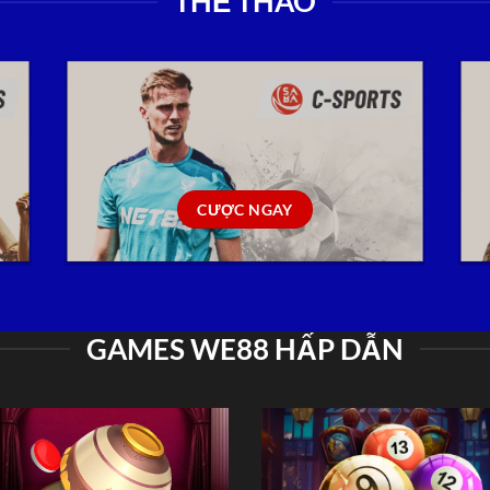
THỂ THAO
CƯỢC NGAY
GAMES WE88 HẤP DẪN