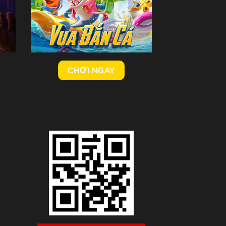
CHƠI NGAY