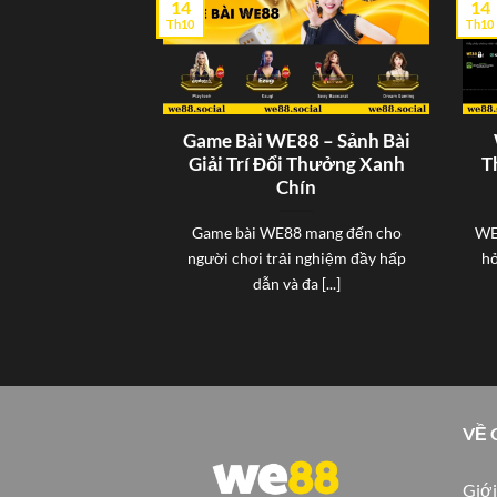
14
14
Th10
Th10
út Tiền WE88
Game Bài WE88 – Sảnh Bài
út Tiền Về Tay
Giải Trí Đổi Thưởng Xanh
T
Chín
à quy trình đơn
Tổng quan về WE88
Game bài WE88 mang đến cho
WE8
g và an toàn. Với
người chơi trải nghiệm đầy hấp
hỏ
[...]
Tuy chỉ mới ra mắt vài năm trở lại đây như
dẫn và đa [...]
của WE88 cũng được đánh giá cao về chất 
THÔNG TIN
Tên Brand
VỀ 
Năm hoạt động
Giấy phép
Giới