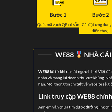
Bước 1
Bước 2
Quét mã vạch QR có sẵn
Cài đặt ứng dụng
điện thoại
WE88
NHÀ CÁI
WE88
kể từ khi ra mắt người chơi Việt đã 
nhân và mang lại doanh thu cực khủng. Nhà
hạn. Mọi thông tin chi tiết về website sẽ gi
Link truy cập WE88 chín
Anh em vẫn chưa tìm được đường link chín