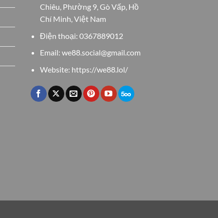
Chiêu, Phường 9, Gò Vấp, Hồ
Chí Minh, Việt Nam
Điện thoại:
0367889012
Email:
we88.social@gmail.com
Website: https://we88.lol/
c sau hàng thập kỷ hoạt động không đơn
m nổi trội như sau:
u cầu của nhiều đối tượng khách hàng.