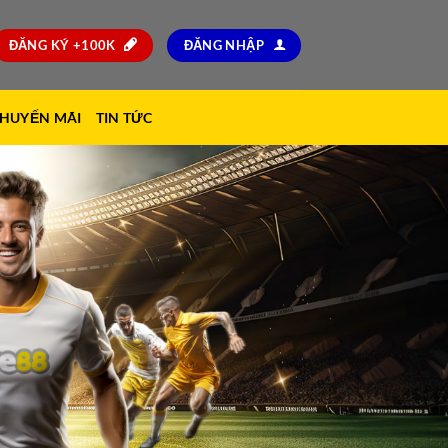
ĐĂNG KÝ +100K
ĐĂNG NHẬP
HUYẾN MÃI
TIN TỨC