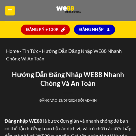
Bỏ
qua
nội
dung
ĐĂNG KÝ +100K
ĐĂNG NHẬP
Home
-
Tin Tức
-
Hướng Dẫn Đăng Nhập WE88 Nhanh
Chóng Và An Toàn
Hướng Dẫn Đăng Nhập WE88 Nhanh
Chóng Và An Toàn
ĐĂNG VÀO
13/09/2024
BỞI
ADMIN
Đăng nhập WE88
là bước đơn giản và nhanh chóng để bạn
có thể tận hưởng toàn bộ các dịch vụ và trò chơi cá cược hấp
dẫn mà nhà cái
WE88
cung cấp. Chỉ cần nhập tên tài khoản