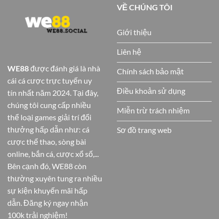
VỀ CHÚNG TÔI
Giới thiệu
Liên hệ
WE88
được đánh giá là nhà
Chính sách bảo mật
cái cá cược trực tuyến uy
Điều khoản sử dụng
tín nhất năm 2024. Tại đây,
chúng tôi cung cấp nhiều
Miễn trừ trách nhiệm
thể loại games giải trí đổi
thưởng hấp dẫn như: cá
Sơ đồ trang web
cược thể thao, sòng bài
online, bắn cá, cược xổ số,...
Bên cạnh đó, WE88 còn
thường xuyên tung ra nhiều
sự kiện khuyến mãi hấp
dẫn. Đăng ký ngay nhận
100k trải nghiệm!