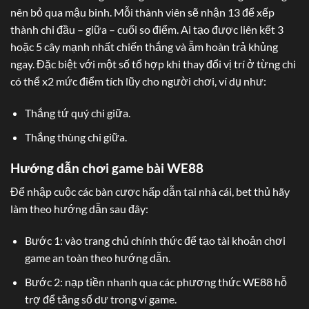
nên bỏ qua mậu binh. Mỗi thành viên sẽ nhận 13 để xếp
thành chi đầu – giữa – cuối so điểm. Ai tạo được liên kết 3
hoặc 5 cây mạnh nhất chiến thắng và ẵm hoàn trả khủng
ngay. Đặc biệt với một số tổ hợp khi thay đổi vị trí ở từng chi
có thể x2 mức điểm tích lũy cho người chơi, ví dụ như:
Thắng tứ quý chi giữa.
Thắng thùng chi giữa.
Hướng dẫn chơi game bài WE88
Để nhập cuộc các bàn cược hấp dẫn tại nhà cái, bet thủ hãy
làm theo hướng dẫn sau đây:
Bước 1: vào trang chủ chính thức để tạo tài khoản chơi
game an toàn theo hướng dẫn.
Bước 2: nạp tiền nhanh qua các phương thức WE88 hỗ
trợ để tăng số dư trong ví game.