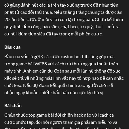
cố gắng đánh hết các lá trên tay xuống trước để nhận tiền
phạt từ các đối thủ thua. Nếu thắng trắng chúng ta được ăn
20 lần tiền cược ở mỗi vị trí còn lại trong bàn. Chưa kể thêm
quy định đền cóng, báo sâm, chặt heo, tứ quý, thối,… mở ra
cơ hội kiếm tiền siêu đã tay trong mỗi phiên cược.
Bầu cua
Bầu cua vốn là gợi ý cá cược casino hot hit cũng góp mặt
trong game bài WE88 với cách trả thưởng qua thuật toán
máy tính. Anh em cần dự đoán sau mỗi lần hệ thống đổ xúc
xắc sẽ trả về những mặt linh vật hay tổ hợp nào để cân nhắc
chốt kèo. Nếu dự đoán kết quả chính xác người chơi sẽ
nhận ngay khoản chiết khấu hấp dẫn cực kỳ thú vị.
Bài chắn
Chắn thuộc top game bài đối chiến hack não với cách cá
cược phức tạp, đòi hỏi người tham gia phải am hiểu rõ và