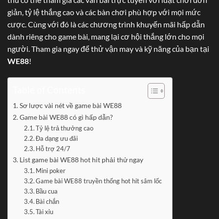
giản, tỷ lệ thắng cao và các bàn chơi phù hợp với mọi mức
cược. Cùng với đó là các chương trình khuyến mãi hấp dẫn
dành riêng cho game bài, mang lại cơ hội thắng lớn cho mọi
người. Tham gia ngay để thử vận may và kỹ năng của bạn tại
WE88
!
Table of Contents
Sơ lược vài nét về game bài WE88
Game bài WE88 có gì hấp dẫn?
Tỷ lệ trả thưởng cao
Đa dạng ưu đãi
Hỗ trợ 24/7
List game bài WE88 hot hit phải thử ngay
Mini poker
Game bài WE88 truyền thống hot hit sâm lốc
Bầu cua
Bài chắn
Tài xỉu