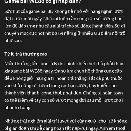
Game bài WE88 có gì hấp dẫn?
Sức hút của game bài 3D không hề nhỏ với hàng nghìn lượt
đặt cược mỗi ngày. Nhà cái luôn cần cung cấp số lượng bàn
lớn để đáp ứng nhu cầu giải trí cho số đông thành viên. Sở dĩ
chuyên mục cực hot hit bởi vì nắm giữ nhiều ưu điểm nổi trội
như sau:
Tỷ lệ trả thưởng cao
Mức thưởng lớn luôn là lý do chính khiến bet thủ phải tham
gia game bài WE88 ngay. Đa số lựa chọn hệ thống cung cấp
đều không giới hạn giá trị hoàn trả thắng. Tất cả phụ thuộc
vào khả năng tố thêm trong các bàn cược, hay khiến cho
thành viên khác bị cóng, thối, phạt đền. Chúng ta hoàn toàn
có thể kiếm về tay con số vượt mong đợi sau mỗi lượt chơi
nhanh chóng.
Những trải nghiệm giải trí tuyệt vời của người chơi sẽ không
bị gián đoạn khi dễ dàng hoàn tất nạp/rút ngay. Anh em thoải