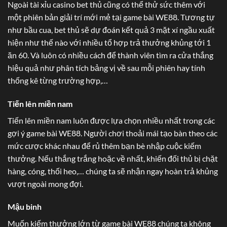
Ngoài tài xỉu casino bet thủ cũng có thể thử sức thêm với
một phiên bản giải trí mới mẻ tại game bài WE88. Tương tự
như bầu cua, bet thủ sẽ dự đoán kết quả 3 mặt xí ngầu xuất
hiện như thế nào với nhiều tổ hợp trả thưởng khủng tới 1
ăn 60. Và luôn có nhiều cách để thành viên tìm ra cửa thắng
hiệu quả như phân tích bảng vị về sau mỗi phiên hay tính
thống kê từng trường hợp,…
Tiến lên miền nam
Tiến lên miền nam luôn được lựa chọn nhiều nhất trong các
gợi ý game bài WE88. Người chơi thoải mái tạo bàn theo các
mức cược khác nhau để rủ thêm bạn bè nhập cuộc kiếm
thưởng. Nếu thắng trắng hoặc về nhất, khiến đối thủ bị chặt
hàng, cóng, thối heo,… chúng ta sẽ nhận ngay hoàn trả khủng
vượt ngoài mong đợi.
Mậu binh
Muốn kiếm thưởng lớn từ game bài WE88 chúng ta không