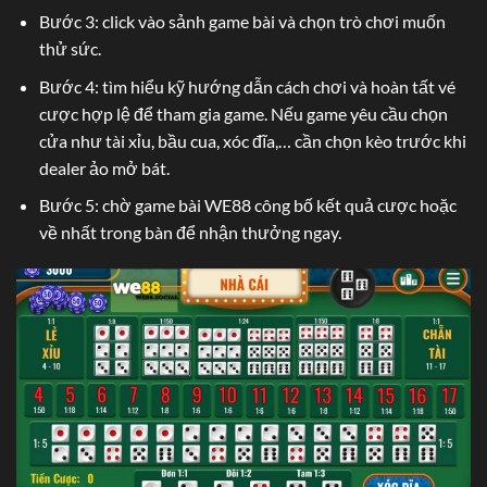
Bước 3: click vào sảnh game bài và chọn trò chơi muốn
thử sức.
Bước 4: tìm hiểu kỹ hướng dẫn cách chơi và hoàn tất vé
cược hợp lệ để tham gia game. Nếu game yêu cầu chọn
cửa như tài xỉu, bầu cua, xóc đĩa,… cần chọn kèo trước khi
dealer ảo mở bát.
Bước 5: chờ game bài WE88 công bố kết quả cược hoặc
về nhất trong bàn để nhận thưởng ngay.