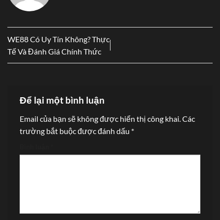
WE88 Có Uy Tín Không? Thực
Tế Và Đánh Giá Chính Thức
Để lại một bình luận
Email của bạn sẽ không được hiển thị công khai.
Các
trường bắt buộc được đánh dấu
*
Bình luận
*