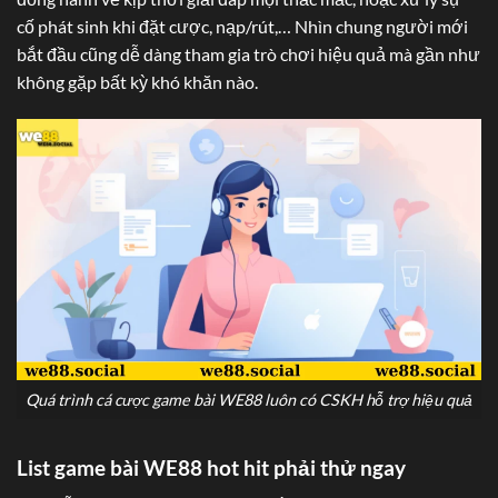
cố phát sinh khi đặt cược, nạp/rút,… Nhìn chung người mới
bắt đầu cũng dễ dàng tham gia trò chơi hiệu quả mà gần như
không gặp bất kỳ khó khăn nào.
Quá trình cá cược game bài WE88 luôn có CSKH hỗ trợ hiệu quả
List game bài WE88 hot hit phải thử ngay